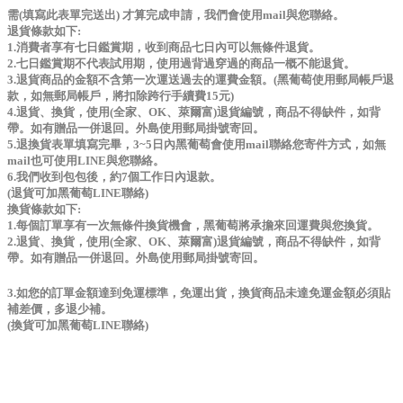
需(填寫此表單完送出) 才算完成申請，我們會使用mail與您聯絡。
退貨條款如下:
1.消費者享有七日鑑賞期，收到商品七日內可以無條件退貨。
2.七日鑑賞期不代表試用期，使用過背過穿過的商品一概不能退貨。
3.退貨商品的金額不含第一次運送過去的運費金額。(黑葡萄使用郵局帳戶退
款，如無郵局帳戶，將扣除跨行手續費15元)
4.退貨、換貨，使用(全家、OK、萊爾富)退貨編號，商品不得缺件，如背
帶。如有贈品一併退回。外島使用郵局掛號寄回。
5.退換貨表單填寫完畢，3~5日內黑葡萄會使用mail聯絡您寄件方式，如無
mail也可使用LINE與您聯絡。
6.我們收到包包後，約7個工作日內退款。
(退貨可加黑葡萄LINE聯絡)
換貨條款如下:
1.每個訂單享有一次無條件換貨機會，黑葡萄將承擔來回運費與您換貨。
2.退貨、換貨，
使用(全家、OK、萊爾富)退貨編號
，商品不得缺件，如背
帶。如有贈品一併退回。外島使用郵局掛號寄回。
3.如您的訂單金額達到免運標準，免運出貨，換貨商品未達免運金額必須貼
補差價，多退少補。
(換貨可加黑葡萄LINE聯絡)